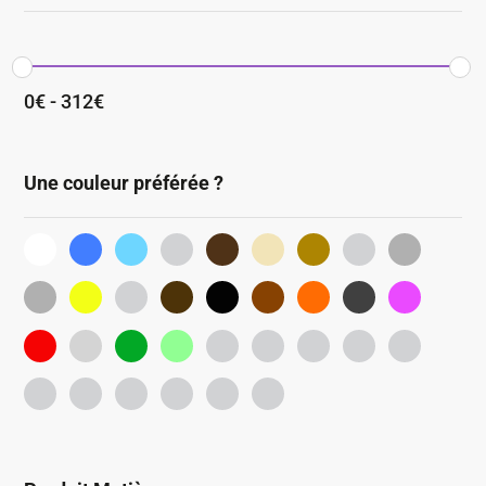
0
€
-
312
€
Une couleur préférée ?
blanc
bleu
bleu-
bleu-
brun
creme
or
fibre-
gris-
ciel
petrole
naturelle
clair
inox
jaune
kaki
marron
noir
ocre
orange
pierre
rose
rouge
transparent
vert
vert-
beige
bleu-
bleu-
calebasse
gris-
deau
indigo
nuit
anthracit
gris-
marron-
marron-
multicolore
noire-
rouge-
fume
clair
fonce
orange
bordeaux