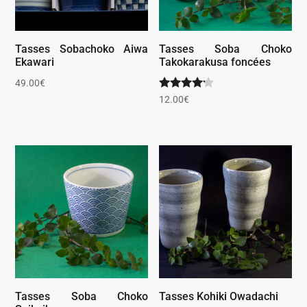
Tasses Sobachoko Aiwa
Tasses Soba Choko
Ekawari
Takokarakusa foncées
49.00
€
Note
12.00
€
4.00
sur 5
Tasses Soba Choko
Tasses Kohiki Owadachi