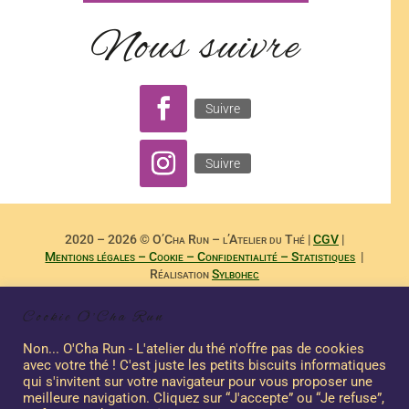
Nous suivre
Suivre
Suivre
2020 – 2026 © O’Cha Run – l’Atelier du Thé |
CGV
|
Mentions légales – Cookie – Confidentialité – Statistiques
|
Réalisation
Sylbohec
– –
Reproduction Interdite des Textes de
Dominique Payet
et
Cookie O'Cha Run
Photographies de
Nicole Boubee Photographe
– Sashalma
Communication – –
Non... O'Cha Run - L'atelier du thé n'offre pas de cookies
avec votre thé ! C'est juste les petits biscuits informatiques
qui s'invitent sur votre navigateur pour vous proposer une
meilleure navigation. Cliquez sur “J'accepte” ou “Je refuse”,