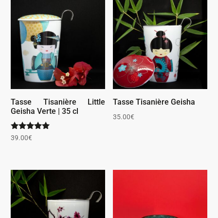
Tasse Tisanière Little
Tasse Tisanière Geisha
Geisha Verte | 35 cl
35.00
€
Note
39.00
€
5.00
sur 5