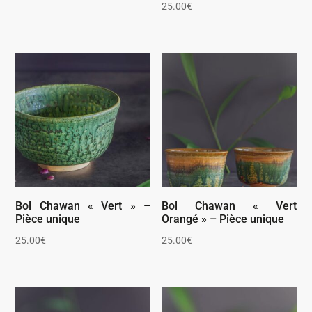
25.00
€
de
prix :
27.50€
à
67.50€
Bol Chawan « Vert » –
Bol Chawan « Vert
Pièce unique
Orangé » – Pièce unique
25.00
€
25.00
€