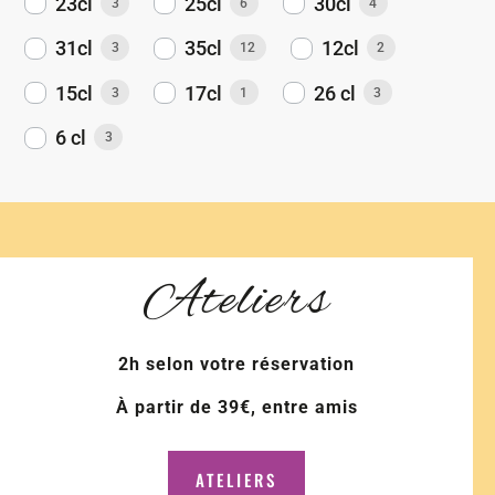
23cl
25cl
30cl
3
6
4
31cl
35cl
12cl
3
12
2
15cl
17cl
26 cl
3
1
3
6 cl
3
Ateliers
2h selon votre réservation
À partir de 39€, entre amis
ATELIERS