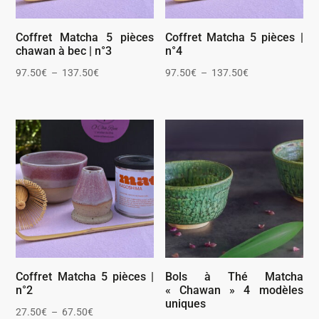
Coffret Matcha 5 pièces
Coffret Matcha 5 pièces |
chawan à bec | n°3
n°4
Plage
Plage
97.50
€
–
137.50
€
97.50
€
–
137.50
€
de
de
prix :
prix :
97.50€
97.50€
à
à
137.50€
137.50€
Coffret Matcha 5 pièces |
Bols à Thé Matcha
n°2
« Chawan » 4 modèles
uniques
Plage
27.50
€
–
67.50
€