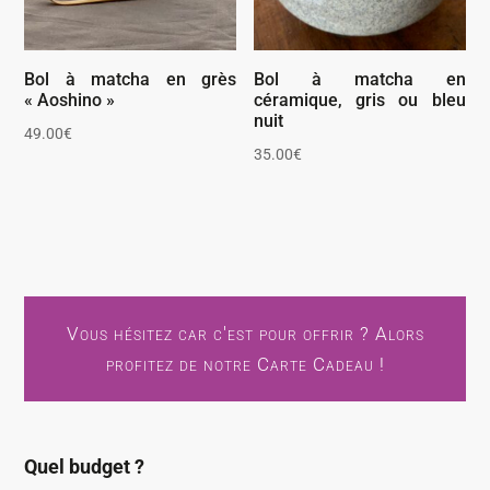
Bol à matcha en grès
Bol à matcha en
« Aoshino »
céramique, gris ou bleu
nuit
49.00
€
35.00
€
Vous hésitez car c'est pour offrir ? Alors
profitez de notre Carte Cadeau !
Quel budget ?