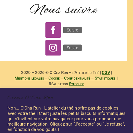
Nous suivre
Suivre
Suivre
2020 – 2026 © O’Cha Run – l’Atelier du Thé |
CGV
|
Mentions légales – Cookie – Confidentialité – Statistiques
|
Réalisation
Sylbohec
– –
Reproduction Interdite des Textes de
Dominique Payet
et
Cookie O'Cha Run
Photographies de
Nicole Boubee Photographe
– Sashalma
Communication – –
Non... O'Cha Run - L'atelier du thé n'offre pas de cookies
avec votre thé ! C'est juste les petits biscuits informatiques
qui s'invitent sur votre navigateur pour vous proposer une
meilleure navigation. Cliquez sur “J'accepte” ou “Je refuse”,
Ce site a été financé à l’aide du FEDER dans le cadre de la réponse de
en fonction de vos goûts !