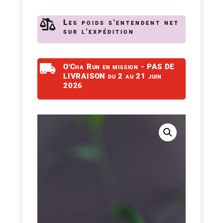

Les poids s'entendent net
sur l'expédition

O'Cha Run en mission - PAS DE
LIVRAISON du 2 au 21 juin
2026