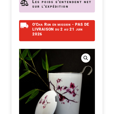

Les poids s'entendent net
sur l'expédition

O'Cha Run en mission - PAS DE
LIVRAISON du 2 au 21 juin
2026