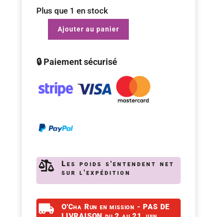
Plus que 1 en stock
Ajouter au panier
quantité
de
🔒 Paiement sécurisé
Set
Matcha
"Chawan
et
Naoshi"
-
n°6

Les poids s'entendent net
sur l'expédition

O'Cha Run en mission - PAS DE
LIVRAISON du 2 au 21 juin