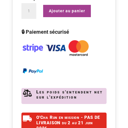
quantité
Ajouter au panier
de
Tisanière
🔒 Paiement sécurisé
Kati
Lotus
|
35
cl

Les poids s'entendent net
sur l'expédition

O'Cha Run en mission - PAS DE
LIVRAISON du 2 au 21 juin