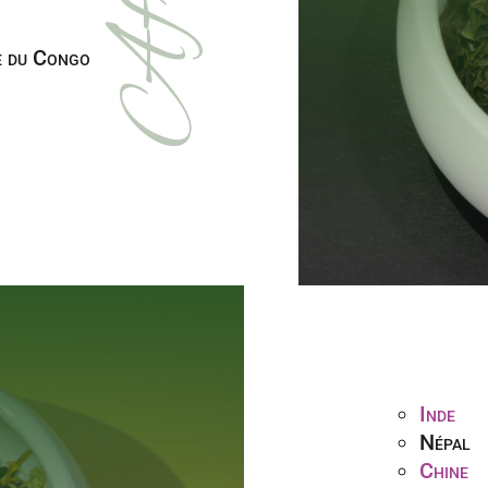
e du Congo
Inde
Népal
Chine