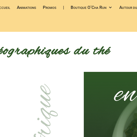
ccueil
Animations
Promos
|
Boutique O’Cha Run
Autour du
éographiques du thé
e
Afrique