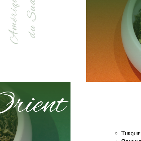
Amérique
du Sud
rient
Turquie