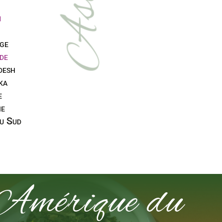
Asie
m
ge
de
desh
ka
e
ie
u Sud
 Amérique du