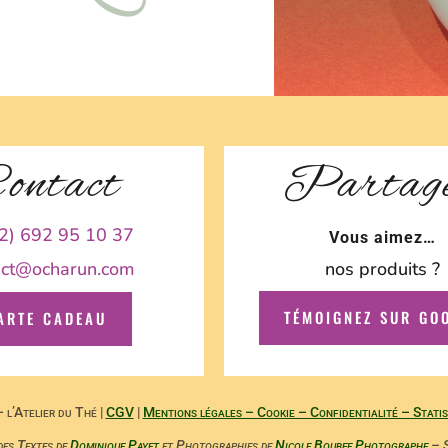
ontact
Partag
2) 692 95 10 37
Vous aimez…
act@ocharun.com
nos produits ?
TÉMOIGNEZ SUR GO
ARTE CADEAU
l’Atelier du Thé |
CGV
|
Mentions légales – Cookie – Confidentialité – Statis
des Textes de
Dominique Payet
et Photographies de
Nicole Boubee Photographe
– S