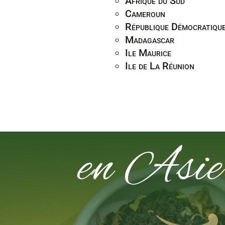
Afrique du Sud
Cameroun
République Démocratiqu
Madagascar
Ile Maurice
Ile de La Réunion
en Asie