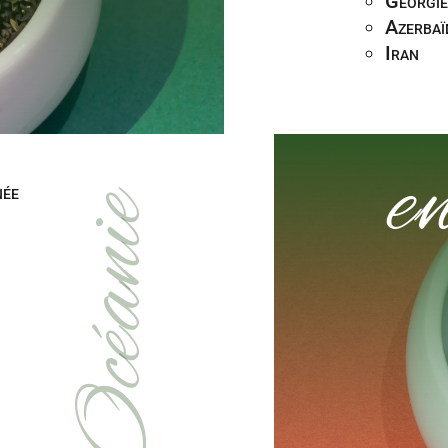
Georgi
Azerbaï
Iran
e
née
Océanie