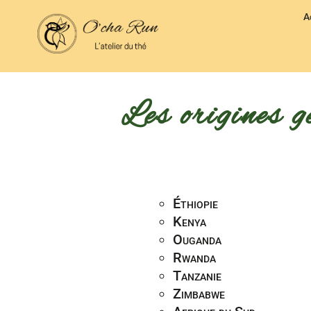
A
Les origines g
Éthiopie
Kenya
Ouganda
Rwanda
Tanzanie
Zimbabwe