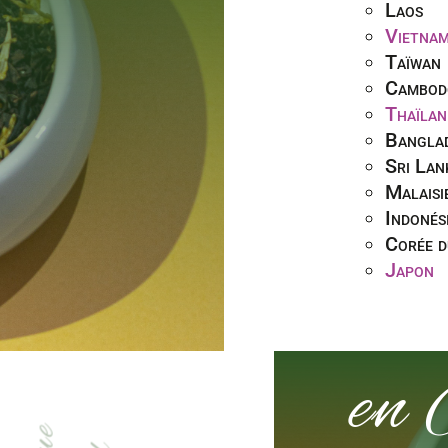
Laos
Vietna
Taïwan
Cambod
Thaïlan
Bangla
Sri Lan
Malaisi
Indonés
Corée d
Japon
en