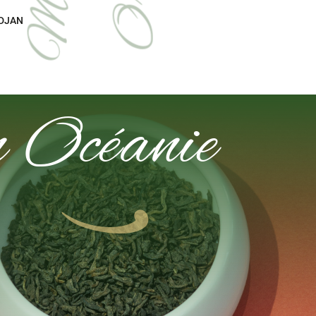
e
djan
n Océanie