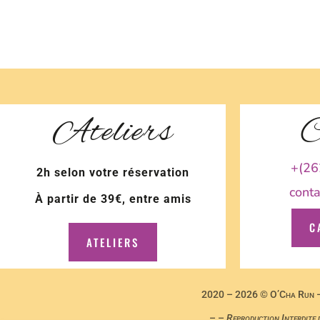
Ateliers
C
+(26
2h selon votre réservation
cont
À partir de 39€, entre amis
C
ATELIERS
2020 – 2026 © O’Cha Run – 
– –
Reproduction Interdite 