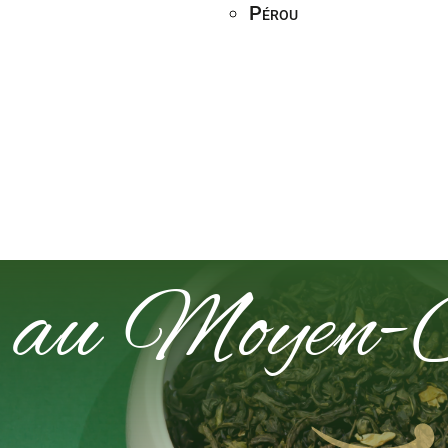
Pérou
au Moyen-O