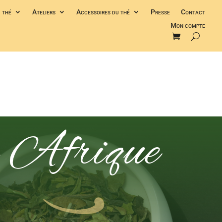
 thé
Ateliers
Accessoires du thé
Presse
Contact
Mon compte
n Afrique