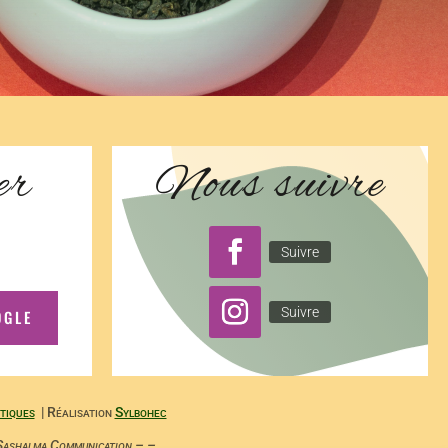
er
Nous suivre
Suivre
Suivre
OGLE
tiques
| Réalisation
Sylbohec
ashalma Communication – –