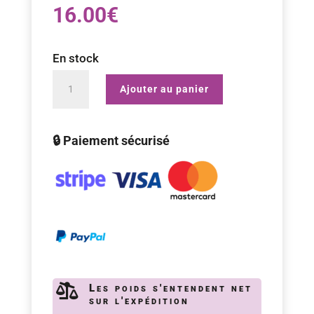
16.00
€
En stock
quantité
Ajouter au panier
de
Tasses
🔒 Paiement sécurisé
Kiiro
Uwagasuri

Les poids s'entendent net
sur l'expédition