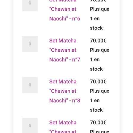
et
de
"Chawan et
Plus que
Naoshi"
Set
Naoshi" - n°6
1 en
-
Matcha
stock
n°5
"Chawan
quantité
Set Matcha
70.00
€
et
de
"Chawan et
Plus que
Naoshi"
Set
Naoshi" - n°7
1 en
-
Matcha
stock
n°6
"Chawan
quantité
Set Matcha
70.00
€
et
de
"Chawan et
Plus que
Naoshi"
Set
Naoshi" - n°8
1 en
-
Matcha
stock
n°7
"Chawan
quantité
Set Matcha
70.00
€
et
de
"Chawan et
Plus que