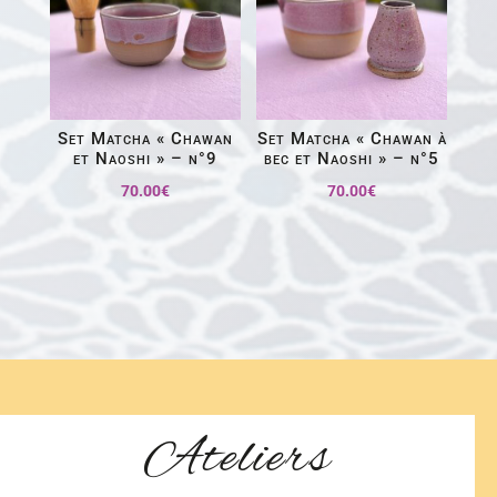
Set Matcha « Chawan
Set Matcha « Chawan à
et Naoshi » – n°9
bec et Naoshi » – n°5
70.00
€
70.00
€
Ateliers