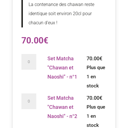
La contenance des chawan reste
identique soit environ 20cl pour
chacun d’eux !
70.00
€
quantité
Set Matcha
70.00
€
de
"Chawan et
Plus que
Set
Naoshi" - n°1
1 en
Matcha
stock
"Chawan
quantité
Set Matcha
70.00
€
et
de
"Chawan et
Plus que
Naoshi"
Set
Naoshi" - n°2
1 en
-
Matcha
stock