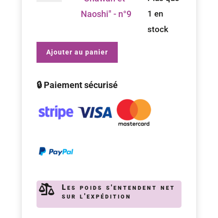
Naoshi"
Set
Naoshi" - n°9
1 en
-
Matcha
stock
n°8
"Chawan
Ajouter au panier
et
Naoshi"
🔒 Paiement sécurisé
-
n°9

Les poids s'entendent net
sur l'expédition