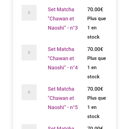
n°1
"Chawan
quantité
Set Matcha
70.00
€
et
de
"Chawan et
Plus que
Naoshi"
Set
Naoshi" - n°3
1 en
-
Matcha
stock
n°2
"Chawan
quantité
Set Matcha
70.00
€
et
de
"Chawan et
Plus que
Naoshi"
Set
Naoshi" - n°4
1 en
-
Matcha
stock
n°3
"Chawan
quantité
Set Matcha
70.00
€
et
de
"Chawan et
Plus que
Naoshi"
Set
Naoshi" - n°5
1 en
-
Matcha
stock
n°4
"Chawan
quantité
Set Matcha
70.00
€