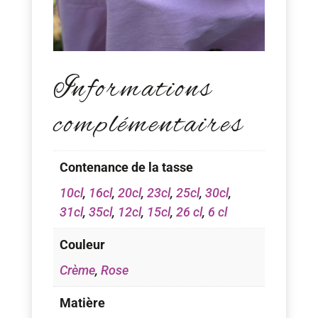
Informations
complémentaires
Contenance de la tasse
10cl
,
16cl
,
20cl
,
23cl
,
25cl
,
30cl
,
31cl
,
35cl
,
12cl
,
15cl
,
26 cl
,
6 cl
Couleur
Crème
,
Rose
Matière