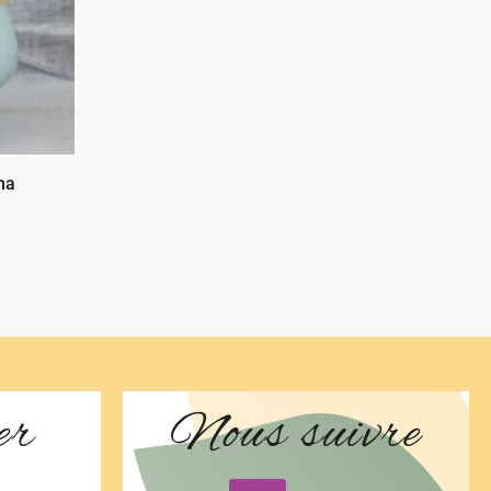
ha
er
Nous suivre