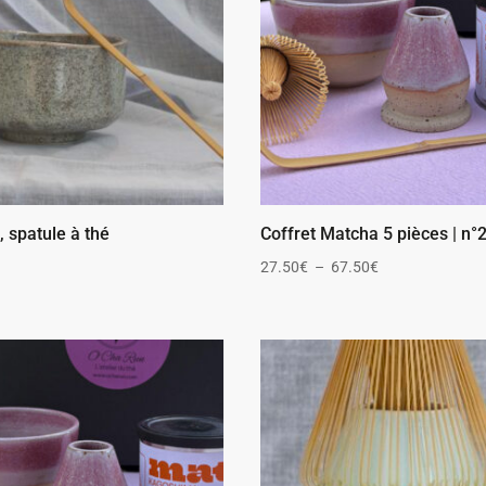
 spatule à thé
Coffret Matcha 5 pièces | n°
Plage
27.50
€
–
67.50
€
de
prix :
27.50€
à
67.50€