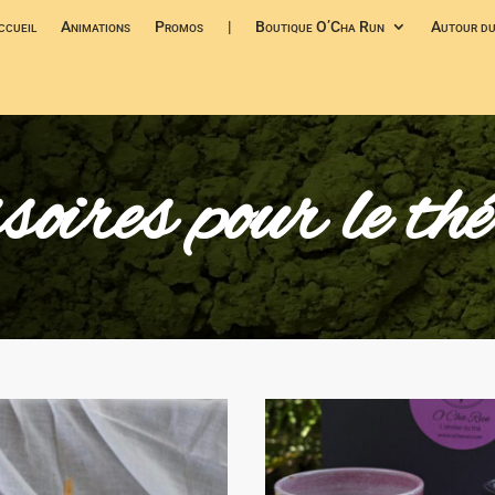
ccueil
Animations
Promos
|
Boutique O’Cha Run
Autour du
ssoires pour le t