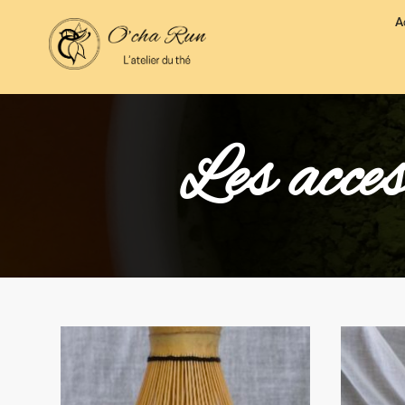
A
Les acce