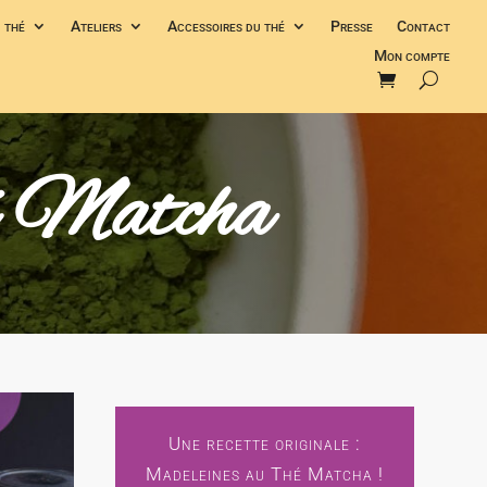
 thé
Ateliers
Accessoires du thé
Presse
Contact
Mon compte
hé Matcha
Une recette originale :
Madeleines au Thé Matcha !