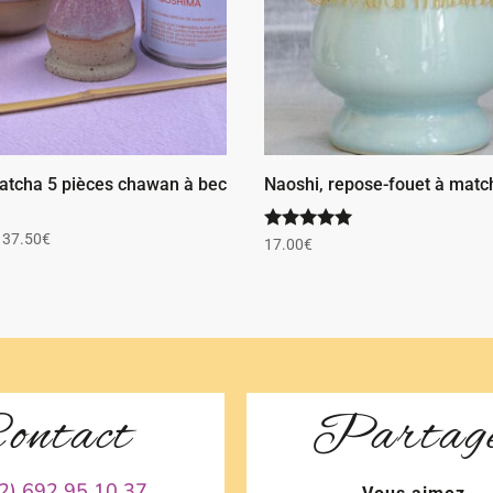
atcha 5 pièces chawan à bec
Naoshi, repose-fouet à matc
Plage
137.50
€
Note
17.00
€
5.00
de
sur 5
prix :
97.50€
à
137.50€
ontact
Partag
2) 692 95 10 37