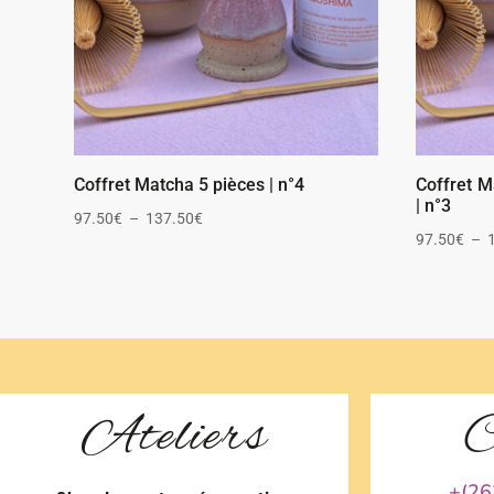
Coffret Matcha 5 pièces | n°4
Coffret M
| n°3
Plage
97.50
€
–
137.50
€
97.50
€
–
de
prix :
97.50€
à
137.50€
Ateliers
C
+(26