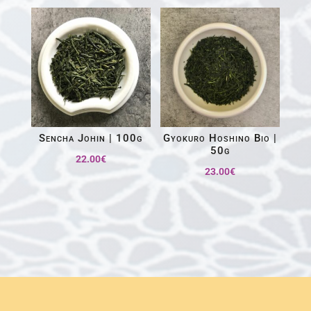
Sencha Johin | 100g
Gyokuro Hoshino Bio |
50g
22.00
€
23.00
€