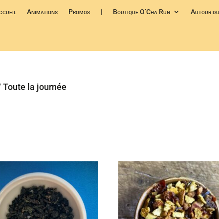
ccueil
Animations
Promos
|
Boutique O’Cha Run
Autour du
 Toute la journée