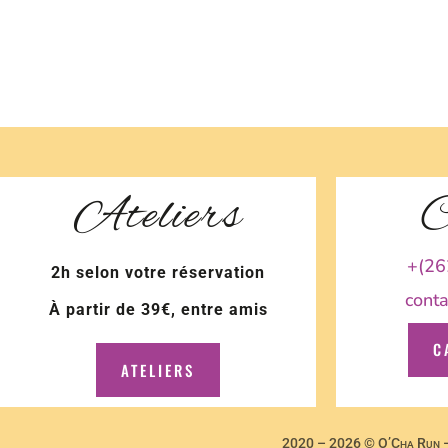
Ateliers
C
+(26
2h selon votre réservation
cont
À partir de 39€, entre amis
C
ATELIERS
2020 – 2026 © O’Cha Run – 