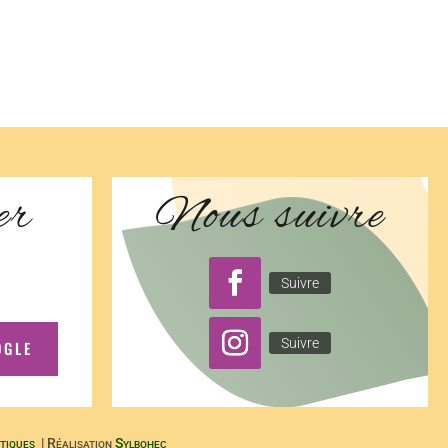
er
Nous suivre
Suivre
Suivre
OGLE
tiques
| Réalisation
Sylbohec