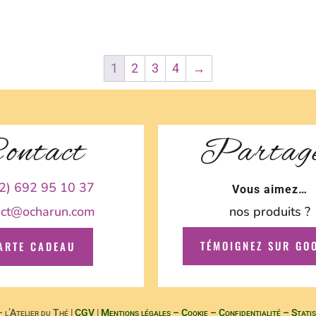
1
2
3
4
→
ontact
Partag
2) 692 95 10 37
Vous aimez…
act@ocharun.com
nos produits ?
TÉMOIGNEZ SUR GO
ARTE CADEAU
l’Atelier du Thé |
CGV
|
Mentions légales – Cookie – Confidentialité – Statis