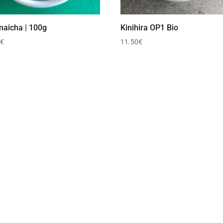
aicha | 100g
Kinihira OP1 Bio
0
€
11.50
€