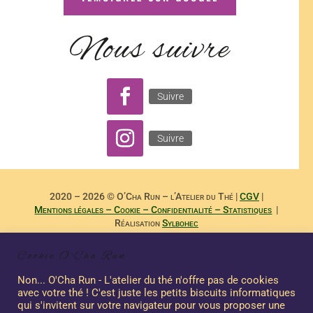
Nous suivre
Suivre
Suivre
2020 – 2026 © O’Cha Run – l’Atelier du Thé |
CGV
|
Mentions légales – Cookie – Confidentialité – Statistiques
|
Réalisation
Sylbohec
– –
Reproduction Interdite des Textes de
Dominique Payet
et
Cookie O'Cha Run
Photographies de
Nicole Boubee Photographe
– Sashalma
Communication – –
Non... O'Cha Run - L'atelier du thé n'offre pas de cookies
avec votre thé ! C'est juste les petits biscuits informatiques
qui s'invitent sur votre navigateur pour vous proposer une