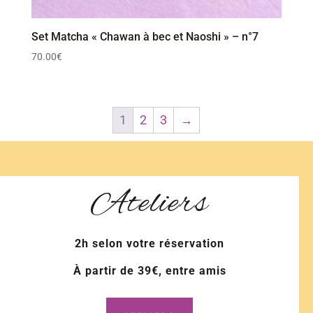
Set Matcha « Chawan à bec et Naoshi » – n°7
70.00
€
1
2
3
→
Ateliers
2h selon votre réservation
À partir de 39€, entre amis