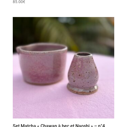
85.00
€
Set Matcha « Chawan à bec et Naoshi » – n°4