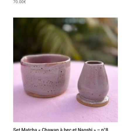
70.00
€
Set Matcha « Chawan à bec et Naoshi » – n°8