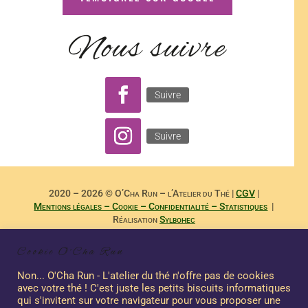
Nous suivre
Suivre
Suivre
2020 – 2026 © O’Cha Run – l’Atelier du Thé |
CGV
|
Mentions légales – Cookie – Confidentialité – Statistiques
|
Réalisation
Sylbohec
– –
Reproduction Interdite des Textes de
Dominique Payet
et
Cookie O'Cha Run
Photographies de
Nicole Boubee Photographe
– Sashalma
Communication – –
Non... O'Cha Run - L'atelier du thé n'offre pas de cookies
avec votre thé ! C'est juste les petits biscuits informatiques
qui s'invitent sur votre navigateur pour vous proposer une