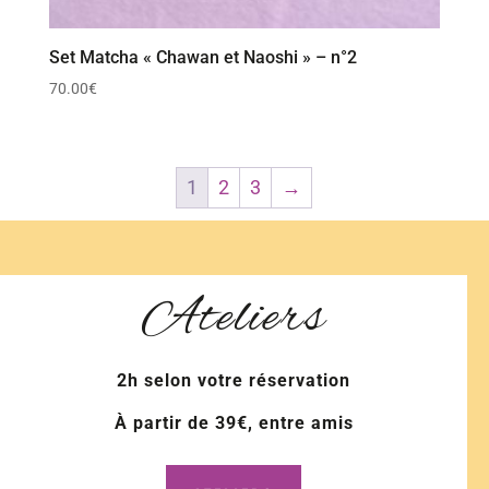
Set Matcha « Chawan et Naoshi » – n°2
70.00
€
1
2
3
→
Ateliers
2h selon votre réservation
À partir de 39€, entre amis