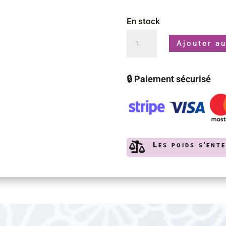
En stock
quantité
Ajouter au
de
Long
🔒 Paiement sécurisé
Jing
Puits
du
Dragon

Les poids s'ent
bio
|
50g