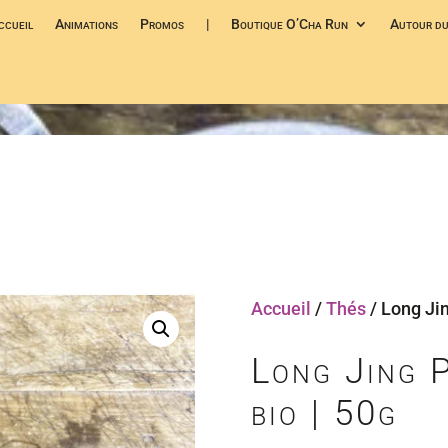
ccueil
Animations
Promos
|
Boutique O’Cha Run
Autour du
Accueil
/
Thés
/ Long Jin
Long Jing 
bio | 50g