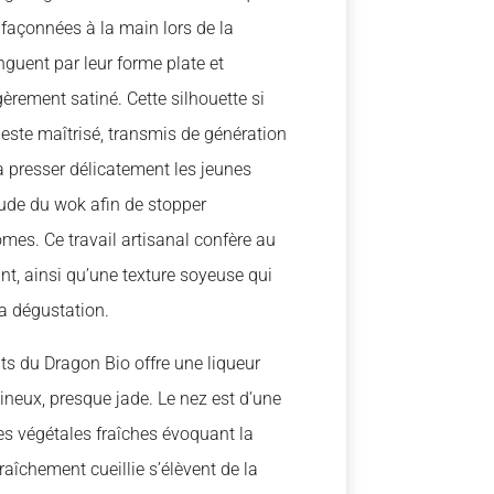
 façonnées à la main lors de la
nguent par leur forme plate et
gèrement satiné. Cette silhouette si
n geste maîtrisé, transmis de génération
à presser délicatement les jeunes
ude du wok afin de stopper
rômes. Ce travail artisanal confère au
ant, ainsi qu’une texture soyeuse qui
la dégustation.
its du Dragon Bio offre une liqueur
mineux, presque jade. Le nez est d’une
es végétales fraîches évoquant la
raîchement cueillie s’élèvent de la