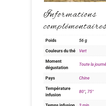
Informations
complémentaire
Poids
56 g
Couleurs du thé
Vert
Moment
Toute la journ
dégustation
Pays
Chine
Température
80°
,
75°
infusion
Temps infusion
3 min