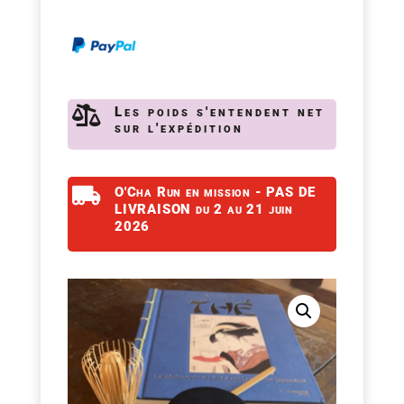

Les poids s'entendent net
sur l'expédition

O'Cha Run en mission - PAS DE
LIVRAISON du 2 au 21 juin
2026