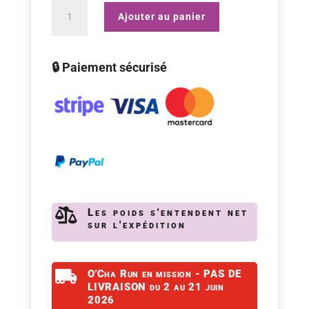
quantité
Ajouter au panier
de
Thé
🔒 Paiement sécurisé
du
Népal
Himalayan
Shangri
La
bio
|

Les poids s'entendent net
sur l'expédition
20g

O'Cha Run en mission - PAS DE
LIVRAISON du 2 au 21 juin
2026