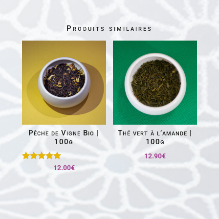
Produits similaires
Pêche de Vigne Bio |
Thé vert à l’amande |
100g
100g
12.90
€
Note
12.00
€
5.00
sur 5