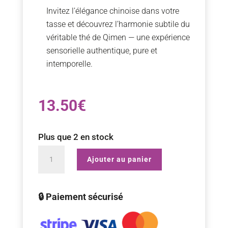
Invitez l’élégance chinoise dans votre
tasse et découvrez l’harmonie subtile du
véritable thé de Qimen — une expérience
sensorielle authentique, pure et
intemporelle.
13.50
€
Plus que 2 en stock
quantité
Ajouter au panier
de
Qi
🔒 Paiement sécurisé
Men
bio