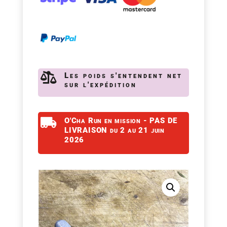
|
100g

Les poids s'entendent net
sur l'expédition

O'Cha Run en mission - PAS DE
LIVRAISON du 2 au 21 juin
2026