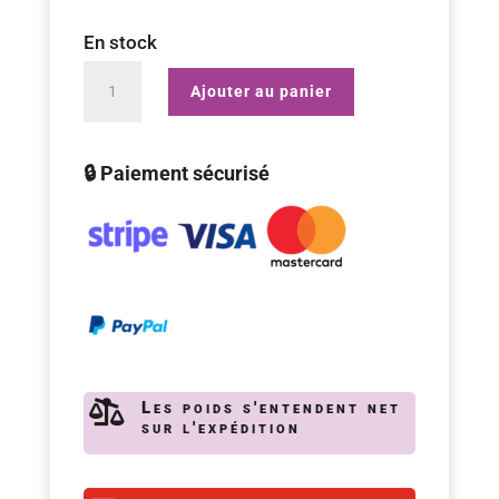
En stock
quantité
Ajouter au panier
de
Massala
🔒 Paiement sécurisé
Chaï
|
100g

Les poids s'entendent net
sur l'expédition