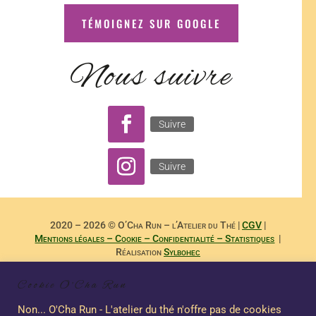
TÉMOIGNEZ SUR GOOGLE
Nous suivre
Suivre
Suivre
2020 – 2026 © O’Cha Run – l’Atelier du Thé |
CGV
|
Mentions légales – Cookie – Confidentialité – Statistiques
|
Réalisation
Sylbohec
– –
Reproduction Interdite des Textes de
Dominique Payet
et
Cookie O'Cha Run
Photographies de
Nicole Boubee Photographe
– Sashalma
Communication – –
Non... O'Cha Run - L'atelier du thé n'offre pas de cookies