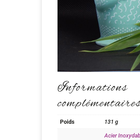
Informations
complémentaire
Poids
131 g
Acier Inoxydab