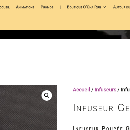
ccueil
Animations
Promos
|
Boutique O’Cha Run
Autour du
Accueil
/
Infuseurs
/ Inf
Infuseur Ge
Infuseur Poupée G