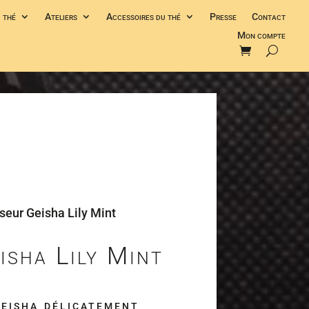
 thé
Ateliers
Accessoires du thé
Presse
Contact
Mon compte
useur Geisha Lily Mint
isha Lily Mint
eisha délicatement