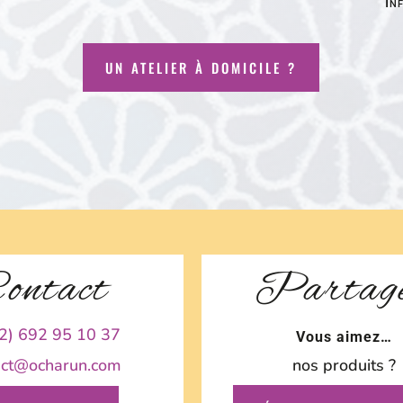
In
UN ATELIER À DOMICILE ?
ontact
Partag
2) 692 95 10 37
Vous aimez…
act@ocharun.com
nos produits ?