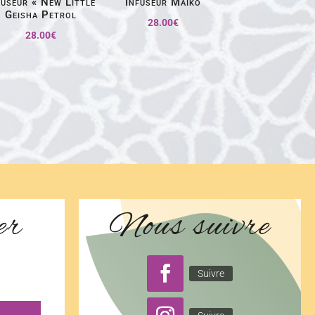
fuseur « New Little
Infuseur Maïko
Geisha Petrol
28.00
€
28.00
€
er
Nous suivre
Suivre