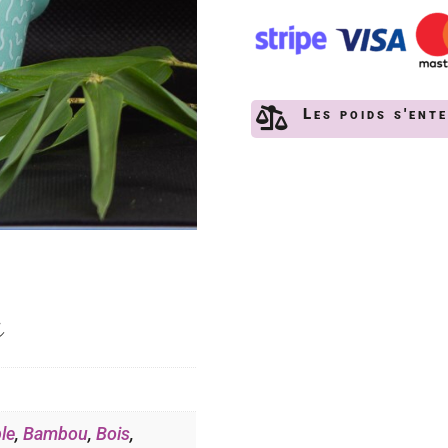

Les poids s'ent
s
le
,
Bambou
,
Bois
,