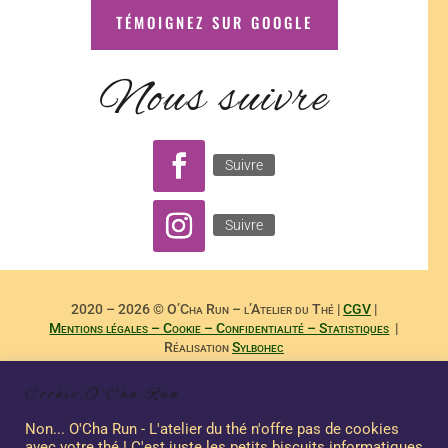
TÉMOIGNEZ SUR GOOGLE
Nous suivre
Suivre
Suivre
2020 – 2026 © O’Cha Run – l’Atelier du Thé |
CGV
|
Mentions légales – Cookie – Confidentialité – Statistiques
|
Réalisation
Sylbohec
– –
Reproduction Interdite des Textes de
Dominique Payet
et
Cookie O'Cha Run
Photographies de
Nicole Boubee Photographe
– Sashalma
Communication – –
Non... O'Cha Run - L'atelier du thé n'offre pas de cookies
avec votre thé ! C'est juste les petits biscuits informatiques