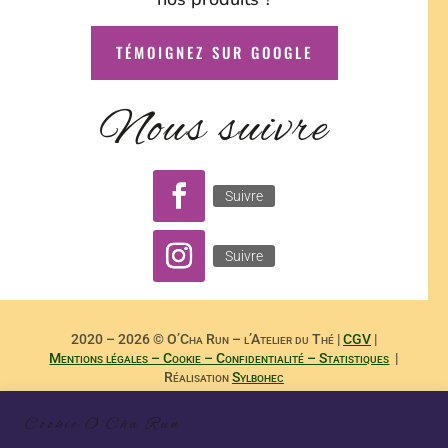
TÉMOIGNEZ SUR GOOGLE
Nous suivre
Suivre
Suivre
2020 – 2026 © O’Cha Run – l’Atelier du Thé |
CGV
|
Mentions légales – Cookie – Confidentialité – Statistiques
|
Réalisation
Sylbohec
– –
Reproduction Interdite des Textes de
Dominique Payet
et
Cookie O'Cha Run
Photographies de
Nicole Boubee Photographe
– Sashalma
Communication – –