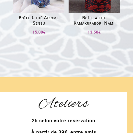
Boîte à thé Aizome
Boîte à thé
Sensu
Kamakurabori Nami
15.00
€
13.50
€
Ateliers
2h selon votre réservation
À partir de 39€, entre amis