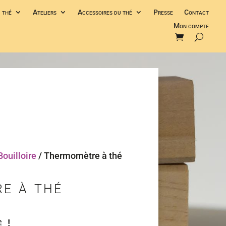
 thé
Ateliers
Accessoires du thé
Presse
Contact
Mon compte
ouilloire
/ Thermomètre à thé
e à thé
 !