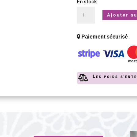
En stock
quantité
Ajouter au
de
Thermomètre
🔒 Paiement sécurisé
à
thé

Les poids s'ent