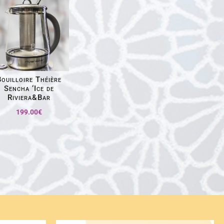
ouilloire Théière
Sencha ‘Ice de
Riviera&Bar
199.00
€