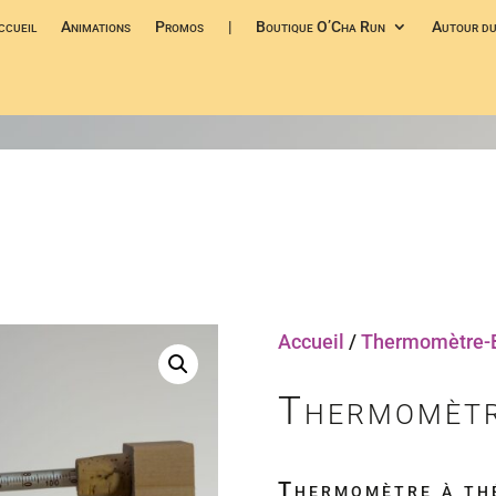
ccueil
Animations
Promos
|
Boutique O’Cha Run
Autour du
Accueil
/
Thermomètre-B
Thermomètr
Thermomètre à thé