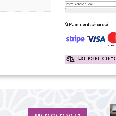
🔒 Paiement sécurisé

Les poids s'ent
UNE CARTE CADEAU ?