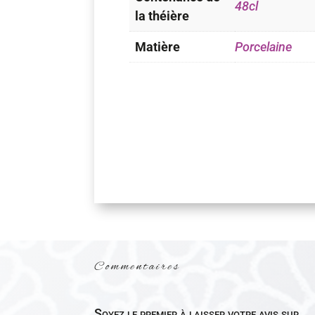
48cl
la théière
Matière
Porcelaine
Commentaires
Soyez le premier à laisser votre avis sur