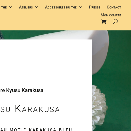
 thé
Ateliers
Accessoires du thé
Presse
Contact
Mon compte
ère Kyusu Karakusa
usu Karakusa
 au motif karakusa bleu,