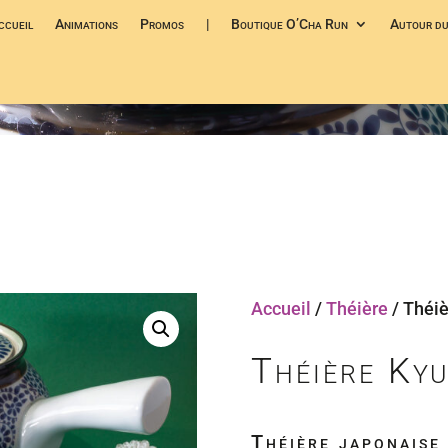
ccueil
Animations
Promos
|
Boutique O’Cha Run
Autour du
Accueil
/
Théière
/ Théi
Théière Ky
Théière japonaise