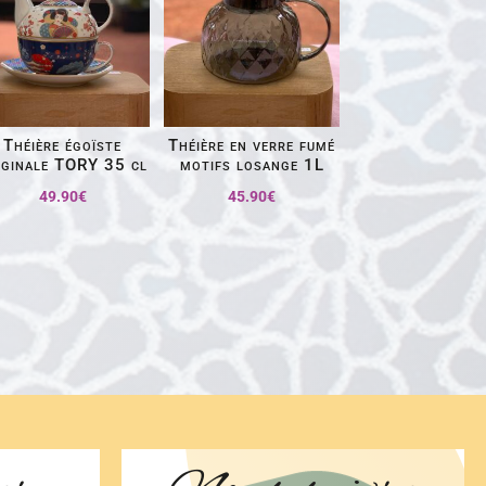
Théière égoïste
Théière en verre fumé
iginale TORY 35 cl
motifs losange 1L
49.90
€
45.90
€