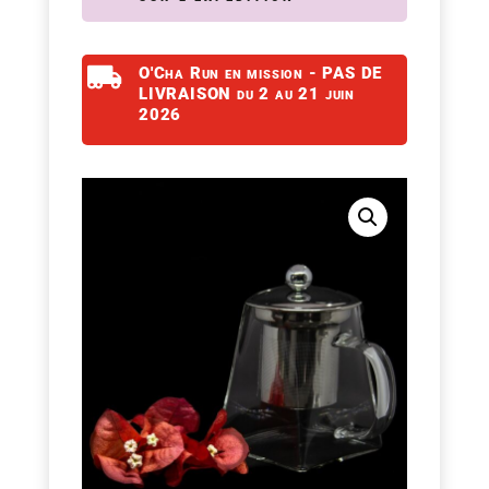

O'Cha Run en mission - PAS DE
LIVRAISON du 2 au 21 juin
2026