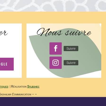
er
Nous suivre
Suivre
Suivre
OGLE
tiques
| Réalisation
Sylbohec
ashalma Communication – –