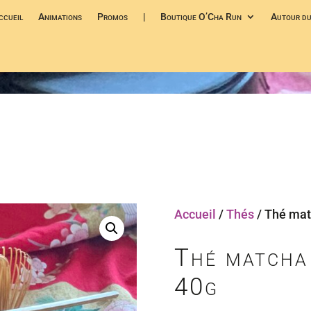
ccueil
Animations
Promos
|
Boutique O’Cha Run
Autour du
Accueil
/
Thés
/ Thé mat
Thé matcha
40g