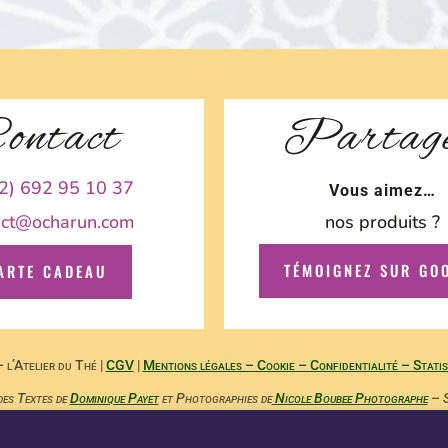
ontact
Partag
2) 692 95 10 37
Vous aimez…
act@ocharun.com
nos produits ?
TÉMOIGNEZ SUR GO
ARTE CADEAU
l’Atelier du Thé |
CGV
|
Mentions légales – Cookie – Confidentialité – Statis
des Textes de
Dominique Payet
et Photographies de
Nicole Boubee Photographe
– S