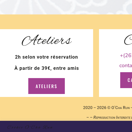
Ateliers
C
+(26
2h selon votre réservation
cont
À partir de 39€, entre amis
C
ATELIERS
2020 – 2026 © O’Cha Run – 
– –
Reproduction Interdite 
Cookie O'Cha Run