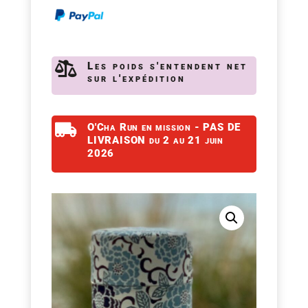
Sakura
Indigo

Les poids s'entendent net
sur l'expédition

O'Cha Run en mission - PAS DE
LIVRAISON du 2 au 21 juin
2026