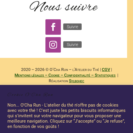
Nous suivre
Suivre
Suivre
2020 – 2026 © O’Cha Run – l’Atelier du Thé |
CGV
|
Mentions légales – Cookie – Confidentialité – Statistiques
|
Réalisation
Sylbohec
– –
Reproduction Interdite des Textes de
Dominique Payet
et
Cookie O'Cha Run
Photographies de
Nicole Boubee Photographe
– Sashalma
Communication – –
Non... O'Cha Run - L'atelier du thé n'offre pas de cookies
avec votre thé ! C'est juste les petits biscuits informatiques
qui s'invitent sur votre navigateur pour vous proposer une
meilleure navigation. Cliquez sur “J'accepte” ou “Je refuse”,
Ce site a été financé à l’aide du FEDER dans le cadre de la réponse de
en fonction de vos goûts !
l’Union européenne à la pandémie COVID-19. L’Europe s’engage à La