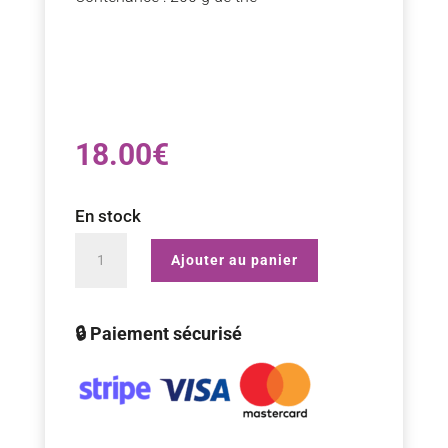
18.00
€
En stock
quantité
Ajouter au panier
de
Boite
🔒 Paiement sécurisé
à
thé
Edo
Yuzen