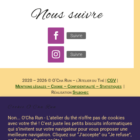
Nous suivre
Suivre
Suivre
2020 – 2026 © O’Cha Run – l’Atelier du Thé |
CGV
|
Mentions légales – Cookie – Confidentialité – Statistiques
|
Réalisation
Sylbohec
– –
Reproduction Interdite des Textes de
Dominique Payet
et
Cookie O'Cha Run
Photographies de
Nicole Boubee Photographe
– Sashalma
Communication – –
Non... O'Cha Run - L'atelier du thé n'offre pas de cookies
avec votre thé ! C'est juste les petits biscuits informatiques
qui s'invitent sur votre navigateur pour vous proposer une
meilleure navigation. Cliquez sur “J'accepte” ou “Je refuse”,
Ce site a été financé à l’aide du FEDER dans le cadre de la réponse de