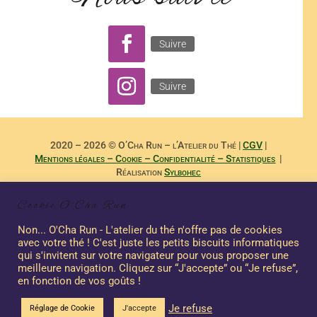
Suivre
Suivre
2020 – 2026 © O’Cha Run – l’Atelier du Thé |
CGV
|
Mentions légales – Cookie – Confidentialité – Statistiques
|
Réalisation
Sylbohec
– –
Reproduction Interdite des Textes de
Dominique Payet
et
Cookie O'Cha Run
Photographies de
Nicole Boubee Photographe
– Sashalma
Communication – –
Non... O'Cha Run - L'atelier du thé n'offre pas de cookies
avec votre thé ! C'est juste les petits biscuits informatiques
qui s'invitent sur votre navigateur pour vous proposer une
meilleure navigation. Cliquez sur “J'accepte” ou “Je refuse”,
Ce site a été financé à l’aide du FEDER dans le cadre de la réponse de
en fonction de vos goûts !
l’Union européenne à la pandémie COVID-19. L’Europe s’engage à La
Je refuse
Réunion.
Réglage de Cookie
J'accepte